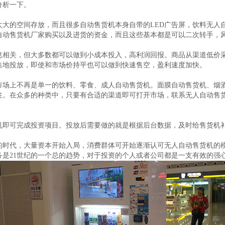
分析一下。
太大的空间存放，而且很多自动售货机本身自带的LED广告屏，饮料无人
自动售货机厂家购买以及进货的资金，而且这些基本都是可以二次转手，
息相关，但大多数都可以做到小成本投入，高利润回报。商品从渠道低价
集地投放，即使和市场价持平也可以做到快速售空，盈利速度加快。
市场上不再是单一的饮料、零食、成人自动售货机。面膜自动售货机、烟
性。在众多的种类中，只要有合适的渠道即可打开市场，联系无人自动售
机即可完成投资项目。投放后需要做的就是根据后台数据，及时给售货机
的时代，大量资本开始入局，消费群体可开始逐渐认可无人自动售货机的模
务是21世纪的一个总的趋势，对于投资的个人或者公司都是一支有效的强