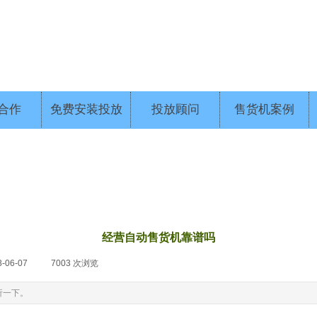
合作
免费安装投放
投放顾问
售货机案例
经营自动售货机靠谱吗
8-06-07
|
7003
次浏览
|
析一下。