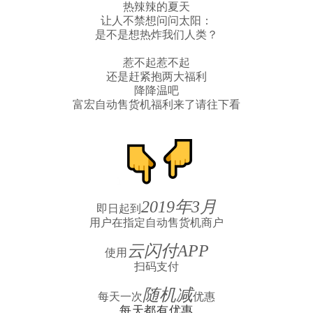
热辣辣的夏天
让人不禁想问问太阳：
是不是想热炸我们人类？
惹不起惹不起
还是赶紧抱两大福利
降降温吧
富宏自动售货机
福利来了请往下看
1
2019
年
3
月
即日起到
用户在指定
自动售货机
商户
云闪付
APP
使用
扫码支付
随机减
每天一次
优惠
每天都有优惠