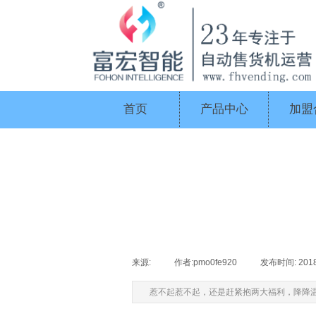
首页
产品中心
加盟
来源:
|
作者:
pmo0fe920
|
发布时间:
201
惹不起惹不起，还是赶紧抱两大福利，降降