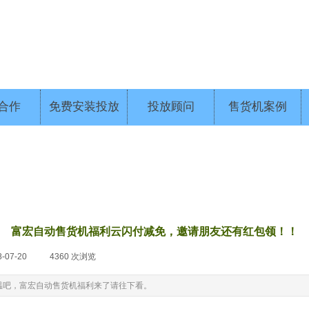
合作
免费安装投放
投放顾问
售货机案例
富宏自动售货机福利云闪付减免，邀请朋友还有红包领！！
8-07-20
|
4360
次浏览
|
温吧，富宏自动售货机福利来了请往下看。