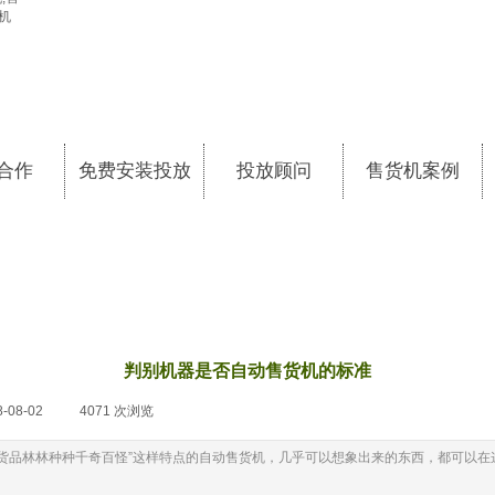
合作
免费安装投放
投放顾问
售货机案例
判别机器是否自动售货机的标准
8-08-02
|
4071
次浏览
|
货品林林种种千奇百怪”这样特点的自动售货机，几乎可以想象出来的东西，都可以