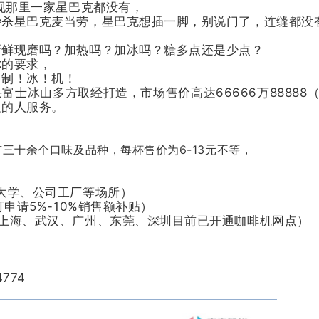
发现那里一家星巴克都没有，
秒杀星巴克麦当劳，
星巴克想插一脚，别说门了，连缝都没
新鲜现磨吗？加热吗？加冰吗？糖多点还是少点？
你的要求，
台制！冰！机！
士冰山多方取经打造，市场售价高达66666万88888
边的人服务。
三十余个口味及品种，每杯售价为6-13元不等，
大学、公司工厂等场所）
申请5%-10%销售额补贴）
上海、武汉、广州、东莞、深圳目前已开通咖啡机网点）
774