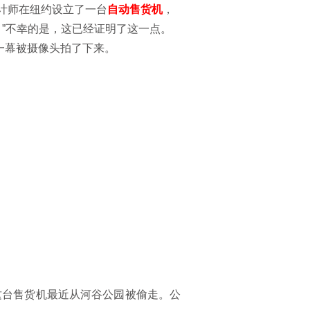
计师
在
纽约设立
了
一台
自动售货机
，
。
”
不幸的是，这已经证明了这一点。
一幕被摄像头拍了下来
。
这台
售货机
最近
从河谷公园
被偷走
。公