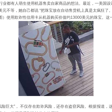
行业都有人萌生使用机器售卖自家商品的想法。最近，一美国
设
美元不等，她
自己都说
“
把珠宝放在自动售货机上真是太疯狂了
图）使用欺诈性信用卡从机器购买价值约
13000
美元的珠宝。
这
风险巨大
”，
不仅存在欺诈风险，还存在盗窃风险。根据
报道
，