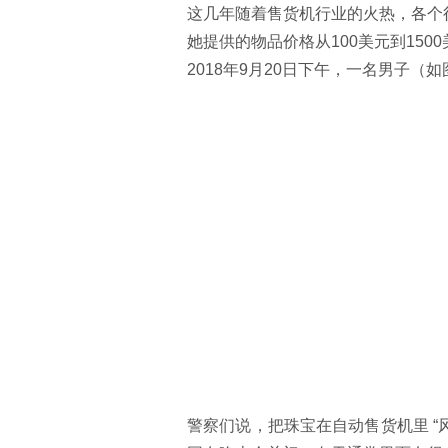
这几年随着售货机行业的火热，各个
她提供的物品价格从
100
美元到
1500
2018
年
9
月
20
日下午，一名男子（如
警察们说，把珠宝在自动售货机里
“