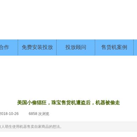
合作
免费安装投放
投放顾问
售货机案例
美国小偷猖狂，珠宝售货机遭盗后，机器被偷走
2018-10-26
|
6858
次浏览
|
有人萌生使用机器售卖自家商品的想法。