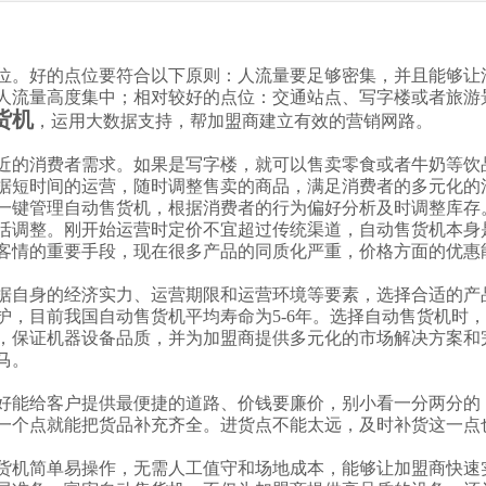
位。好的点位要符合以下原则：人流量要足够密集，并且能够让
人流量高度集中；相对较好的点位：交通站点、写字楼或者旅游
货机
，运用大数据支持，帮加盟商建立有效的营销网路。
近的消费者需求。如果是写字楼，就可以售卖零食或者牛奶等饮
据短时间的运营，随时调整售卖的商品，满足消费者的多元化的
一键管理自动售货机，根据消费者的行为偏好分析及时调整库存
活调整。刚开始运营时定价不宜超过传统渠道，自动售货机本身
客情的重要手段，现在很多产品的同质化严重，价格方面的优惠
据自身的经济实力、运营期限和运营环境等要素，选择合适的产
护，目前我国自动售货机平均寿命为
5-6
年。选择自动售货机时，
，保证机器设备品质，并为加盟商提供多元化的市场解决方案和
马。
好能给客户提供最便捷的道路、价钱要廉价，别小看一分两分的
一个点就能把货品补充齐全。进货点不能太远，及时补货这一点
货机简单易操作，无需人工值守和场地成本，能够让加盟商快速