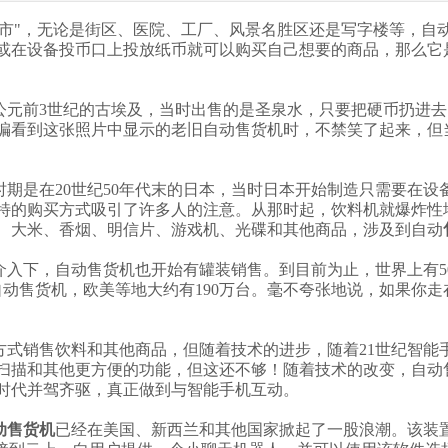
市"，无论是街区、医院、工厂、风景名胜区还是写字楼等，自
或在设备投币口上投放纸币就可以购买自己想要的商品，那么它
公元前3世纪的古埃及，当时出售的是圣泉水，只要把硬币扔进去
编看到这张照片中显示的老旧自动售货机时，不禁笑了起来，但
期是在20世纪50年代末的日本，当时日本开始制造只需要在设
特的购买方式吸引了许多人的注意。从那时起，饮料机就爆炸性
、大米、香烟、明信片、游戏机、光碟和其他商品，涉及到自动
的介入下，自动售货机也开始有罐装销售。到目前为止，世界上有
自动售货机，欧美等地大约有190万台。毫不夸张地说，如果你
方式销售饮料和其他商品，但随着技术的进步，随着21世纪智能
扫描和其他更方便的功能，但这还不够！随着技术的改变，自动
时代并驾齐驱，真正做到与智能手机互动。
动售货机
已经在美国、新西兰和其他国家掀起了一股浪潮。该装