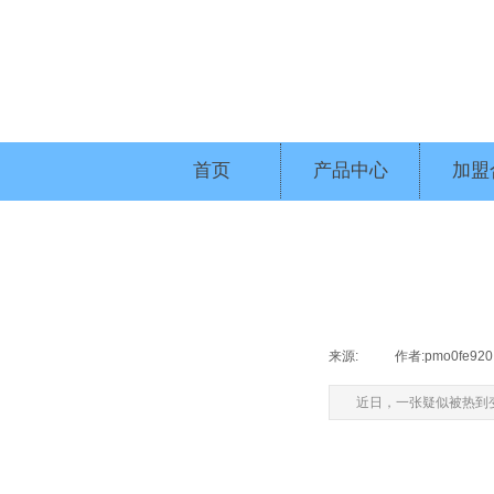
首页
产品中心
加盟
来源:
|
作者:
pmo0fe920
近日，一张疑似被热到