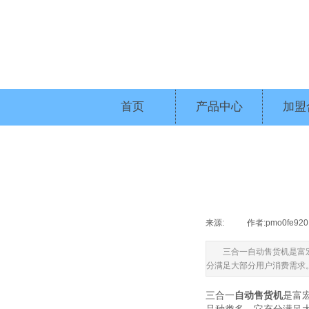
首页
产品中心
加盟
来源:
|
作者:
pmo0fe920
三合一自动售货机是富
分满足大部分用户消费需求
三合一
自动售货机
是富