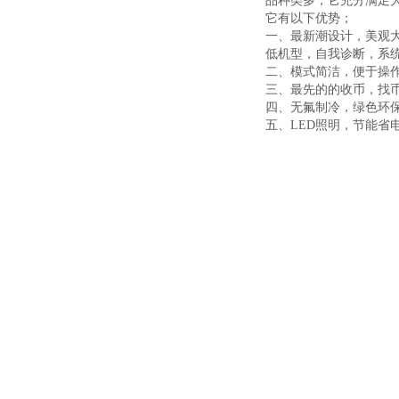
品种类多，它充分满足
它有以下优势；
一、
最新潮设计，美观
低机型，自我诊断，系
二、
模式简洁，便于操
三、
最先的的收币，找
四、
无氟制冷，绿色环
五、
LED
照明，节能省