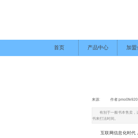
首页
产品中心
加盟
来源:
|
作者:
pmo0fe920
有别于一般书本售卖，
书来打法时间。
互联网信息化时代