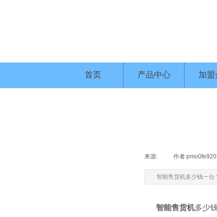
首页
产品中心
加盟
来源:
|
作者:
pmo0fe920
智能售货机多少钱一台
智能售货机
多少