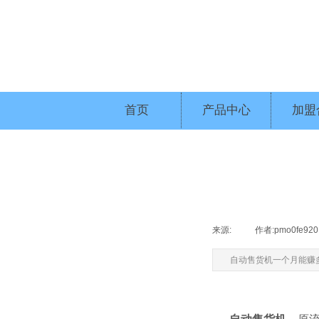
首页
产品中心
加盟
来源:
|
作者:
pmo0fe920
自动售货机一个月能赚