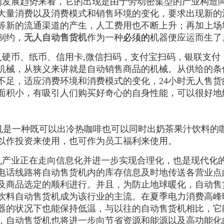
的发展趋势来看，它的出现是由于劳动密集型的产业构造
大量消费以及消费模式和销售环境的变化，要求出现新的
等新的流通渠道的产生，人工费用也不断上升；再加上场
制约，
无人自动售货机
作为一种
必须的
机器便应运而生了
入硬币、纸币、信用卡,微信扫码，支付宝扫码，银联支付
机械，从狭义来讲就是自动销售商品的机械。从供给的条
不足，适应消费环境和消费模式的变化，24小时无人售
面积小，有吸引人们购买好奇心的自身性能，可以很好地
机是一种既可以出冷热咖啡也可以同时出奶茶果汁饮料的
以作投资来使用，也可作为员工福利来使用。
机产业正在走向信息化并进一步实现合理化，也是现代化
电话线路将自动售货机内的库存信息及时地传送各营业点
及商品选定的顺利进行。并且，为防止地球暖化，自动售
饮料自动售货机成为该行业的主流。在夏季电力消费高峰
器的状况下也能保持低温，与以往的自动售货机相比，它能
时，自动售货机也将进一步向节省资源和能源以及高功能化