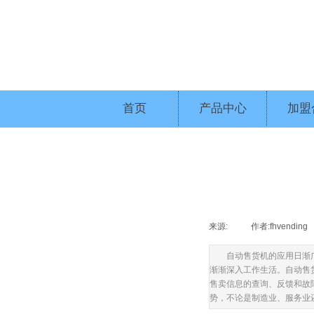
首页
产品中心
加盟
来源:
|
作者:
fhvending
自动售货机的应用日渐
渐渐深入工作生活。自动售
售卖信息的查询、反馈和故
势，不论是制造业、服务业