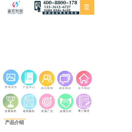
DW-1325 Co2
Product introduction
产品介绍